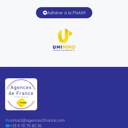
Adhérer à la FNAIM
✉
contact@agences2france.com
☎
+33 9 70 75 80 36