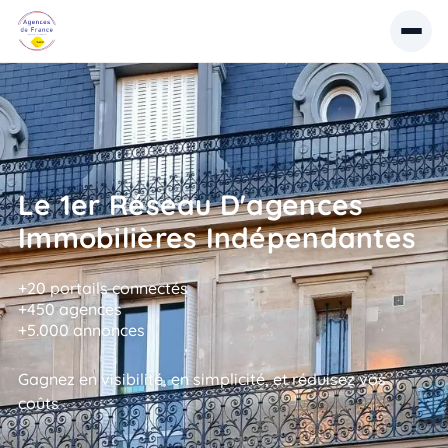
Le 1er Réseau D'agences
Immobilières Indépendantes
+20 portails connectés
+450 agences
+5.000 annonces
Gagnez en visibilité, en simplicité, et réduisez vos
coûts