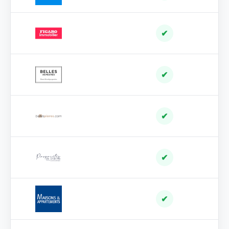
✔
✔
✔
✔
✔