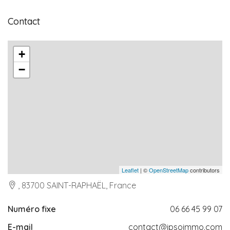
Contact
+
−
Leaflet
| ©
OpenStreetMap
contributors
, 83700 SAINT-RAPHAËL, France
Numéro fixe
06 66 45 99 07
E-mail
contact@ipsoimmo.com