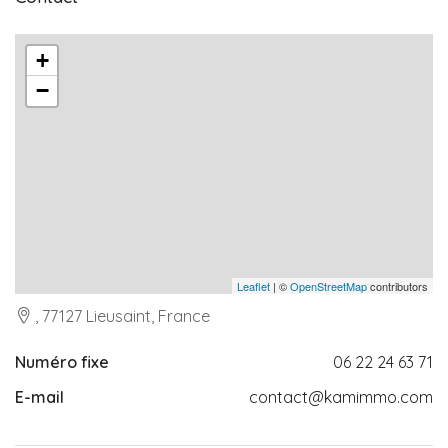
+
−
Leaflet
| ©
OpenStreetMap
contributors
, 77127 Lieusaint, France
Numéro fixe
06 22 24 63 71
E-mail
contact@kamimmo.com