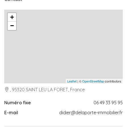
+
−
Leaflet
| ©
OpenStreetMap
contributors
, 95320 SAINT LEU LA FORET, France
Numéro fixe
06 49 33 95 95
E-mail
didier@delaporte-immobilier.fr