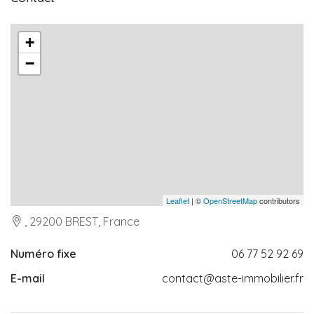
+
−
Leaflet
| ©
OpenStreetMap
contributors
, 29200 BREST, France
Numéro fixe
06 77 52 92 69
E-mail
contact@aste-immobilier.fr