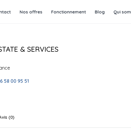
ntact
Nos offres
Fonctionnement
Blog
Qui som
STATE & SERVICES
rance
6 58 00 95 51
Avis (0)