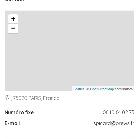
+
−
Leaflet
| ©
OpenStreetMap
contributors
, 75020 PARIS, France
Numéro fixe
06 10 64 02 75
E-mail
spicard@brews.fr