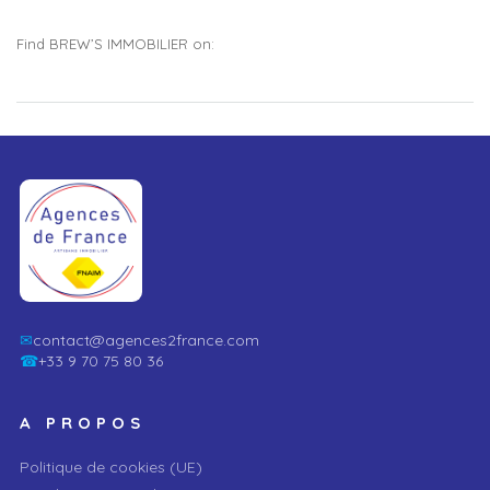
Find BREW’S IMMOBILIER on:
✉
contact@agences2france.com
☎
+33 9 70 75 80 36
A PROPOS
Politique de cookies (UE)