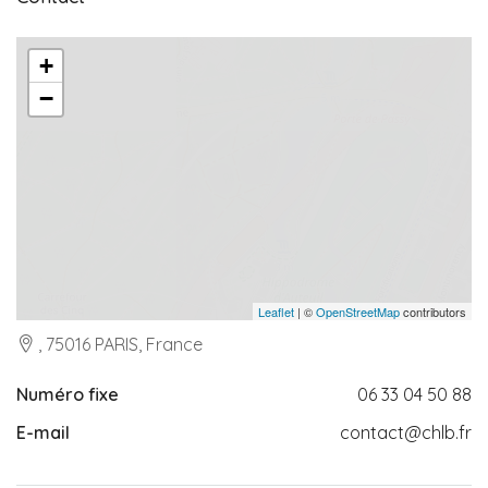
+
−
Leaflet
| ©
OpenStreetMap
contributors
, 75016 PARIS, France
Numéro fixe
06 33 04 50 88
E-mail
contact@chlb.fr