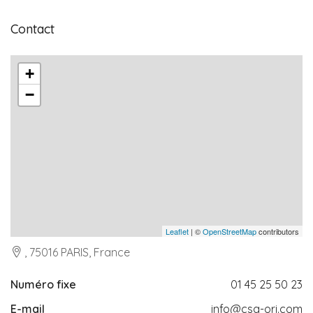
Contact
+
−
Leaflet
| ©
OpenStreetMap
contributors
, 75016 PARIS, France
Numéro fixe
01 45 25 50 23
E-mail
info@csa-ori.com