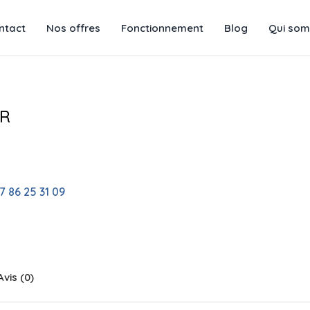
ntact
Nos offres
Fonctionnement
Blog
Qui som
ER
7 86 25 31 09
Avis (0)