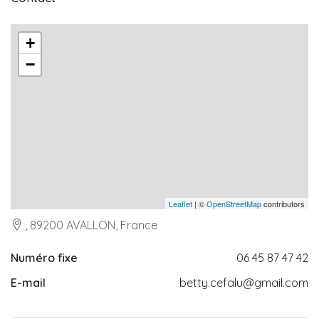
+
−
Leaflet
| ©
OpenStreetMap
contributors
, 89200 AVALLON, France
Numéro fixe
06 45 87 47 42
E-mail
betty.cefalu@gmail.com