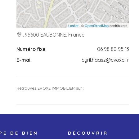
Leaflet
| ©
OpenStreetMap
contributors
, 95600 EAUBONNE, France
Numéro fixe
06 98 80 95 13
E-mail
cyril.haasz@evoxe.fr
Retrouvez EVOXE IMMOBILIER sur :
PE DE BIEN
DÉCOUVRIR