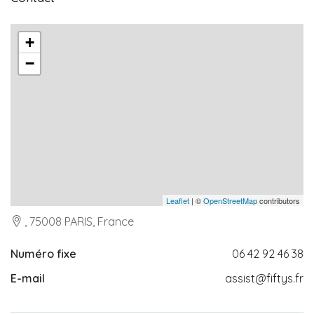
+
−
Leaflet
| ©
OpenStreetMap
contributors
, 75008 PARIS, France
Numéro fixe
06 42 92 46 38
E-mail
assist@fiftys.fr