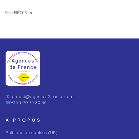
Find FIFTY’S on:
✉
contact@agences2france.com
☎
+33 9 70 75 80 36
A PROPOS
Politique de cookies (UE)