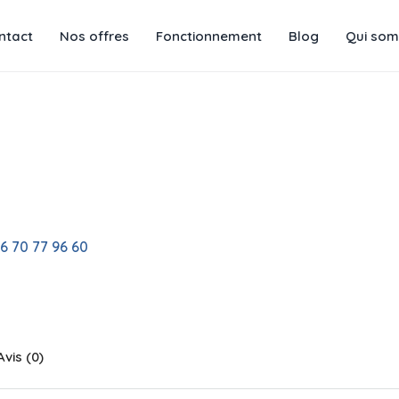
ntact
Nos offres
Fonctionnement
Blog
Qui som
6 70 77 96 60
Avis (0)