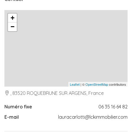
+
−
Leaflet
| ©
OpenStreetMap
contributors
, 83520 ROQUEBRUNE SUR ARGENS, France
Numéro fixe
06 35 16 64 82
E-mail
lauracarlotti@lckimmobilier.com