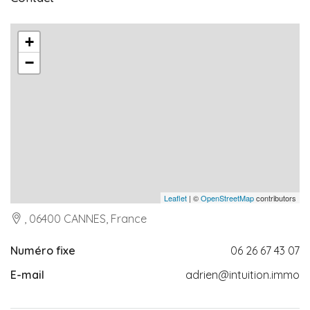
+
−
Leaflet
| ©
OpenStreetMap
contributors
, 06400 CANNES, France
Numéro fixe
06 26 67 43 07
E-mail
adrien@intuition.immo