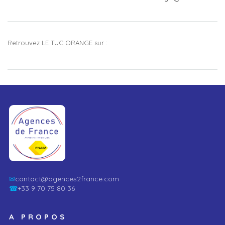
Retrouvez LE TUC ORANGE sur :
✉
contact@agences2france.com
☎
+33 9 70 75 80 36
A PROPOS