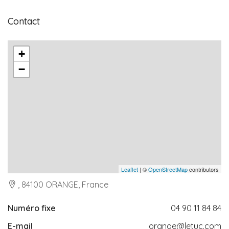
Contact
+
−
Leaflet
| ©
OpenStreetMap
contributors
, 84100 ORANGE, France
Numéro fixe
04 90 11 84 84
E-mail
orange@letuc.com