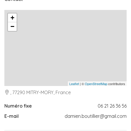
+
−
Leaflet
| ©
OpenStreetMap
contributors
, 77290 MITRY-MORY, France
Numéro fixe
06 21 26 36 56
E-mail
damien.boutillier@gmail.com