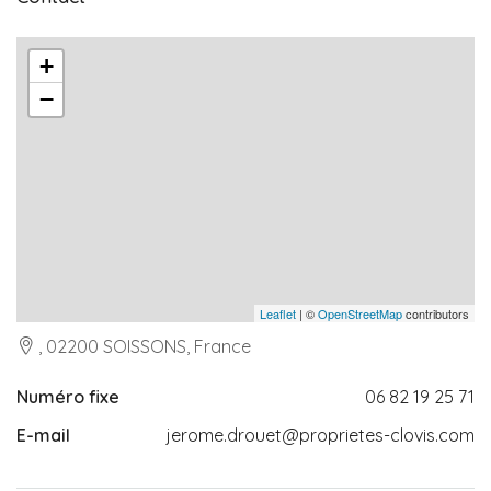
+
−
Leaflet
| ©
OpenStreetMap
contributors
, 02200 SOISSONS, France
Numéro fixe
06 82 19 25 71
E-mail
jerome.drouet@proprietes-clovis.com