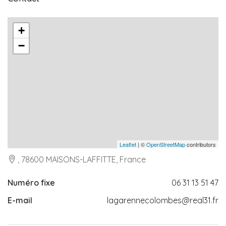
+
−
Leaflet
| ©
OpenStreetMap
contributors
, 78600 MAISONS-LAFFITTE, France
Numéro fixe
06 31 13 51 47
E-mail
lagarennecolombes@real31.fr