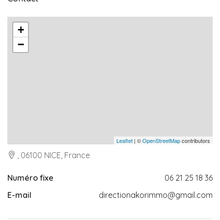
+
−
Leaflet
| ©
OpenStreetMap
contributors
, 06100 NICE, France
Numéro fixe
06 21 25 18 36
E-mail
directionakorimmo@gmail.com