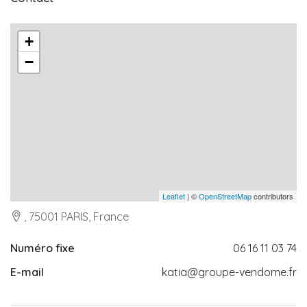
+
−
Leaflet
| ©
OpenStreetMap
contributors
, 75001 PARIS, France
Numéro fixe
06 16 11 03 74
E-mail
katia@groupe-vendome.fr